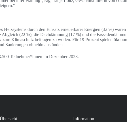
tümer bei ihrer Planung“, sagt Tanja Loitz, Geschäftsführerin von co2
teigern.“
es Heizsystems durch den Einsatz erneuerbarer Energien (32 %) waren 
e Abgleich (22 %), die Dachdämmung (17 %) und die Fassadendämmung 
iv zum Klimaschutz beitragen zu wollen. Für 19 Prozent spielen ökono
und Sanierungen ohnehin anstünden.
 3.500 Teilnehmer*innen im Dezember 2023.
Übersicht
Information