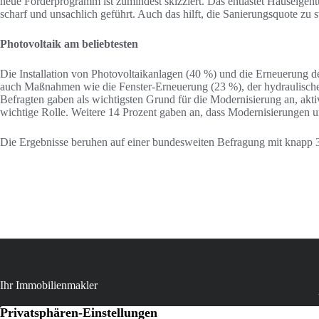
neue Förderprogramm ist zumindest skizziert. Das entlastet Hauseigen
scharf und unsachlich geführt. Auch das hilft, die Sanierungsquote zu s
Photovoltaik am beliebtesten
Die Installation von Photovoltaikanlagen (40 %) und die Erneuerung d
auch Maßnahmen wie die Fenster-Erneuerung (23 %), der hydraulisch
Befragten gaben als wichtigsten Grund für die Modernisierung an, akt
wichtige Rolle. Weitere 14 Prozent gaben an, dass Modernisierungen 
Die Ergebnisse beruhen auf einer bundesweiten Befragung mit knapp
Ihr Immobilienmakler
Als Immobilienmakler vor Ort unterstützen wir Eigentümer und