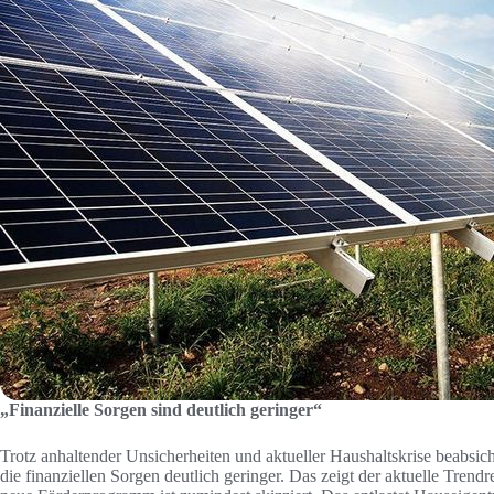
„Finanzielle Sorgen sind deutlich geringer“
Trotz anhaltender Unsicherheiten und aktueller Haushaltskrise beabsi
die finanziellen Sorgen deutlich geringer. Das zeigt der aktuelle Tre