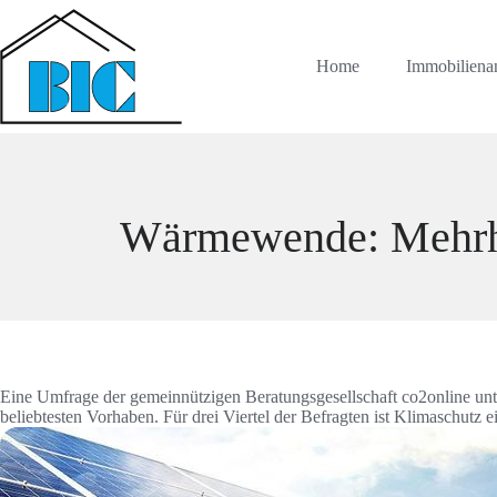
Zum
Inhalt
springen
Home
Immobiliena
Wärmewende: Mehrhei
Eine Umfrage der gemeinnützigen Beratungsgesellschaft co2online un
beliebtesten Vorhaben. Für drei Viertel der Befragten ist Klimaschutz e