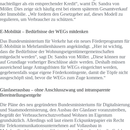
nachteiliger als ein entsprechender Kredit“, warnt Dr. Sandra von
Möller. Dies zeige sich häufig erst bei einem späterem Gesamtverkauf
der Immobilie. „Wir fordern den Gesetzgeber auf, dieses Modell zu
regulieren, um Verbraucher zu schützen.“
E-Mobilität – Bedürfnisse der WEGs mitdenken
Das Bundesministerium für Verkehr hat ein neues Förderprogramm für
E-Mobilität in Mehrfamilienhäusern angekündigt. „Hier ist wichtig,
dass die Bedürfnisse der Wohnungseigentümergemeinschaften
mitgedacht werden“, sagt Dr. Sandra von Möller. „Diese können nur
auf Grundlage vorheriger Beschlüsse aktiv werden. Deshalb müssen
ausreichend lange Antragsfristen für WEGs eingerichtet werden,
gegebenenfalls sogar eigene Förderkontingente, damit die Töpfe nicht
ausgeschöpft sind, bevor die WEGs zum Zuge kommen.“
Glasfaserausbau – ohne Anschlusszwang und intransparente
Bereitstellungsentgelte
Die Pläne des neu gegründeten Bundesministeriums für Digitalisierung
und Staatsmodernisierung, den Ausbau der Glasfaser voranzutreiben,
begrüßt der Verbraucherschutzverband Wohnen im Eigentum
grundsätzlich. Allerdings soll laut einem Eckpunktepapier ein Recht
für Telekommunikationsunternehmen auf Vollausbau in