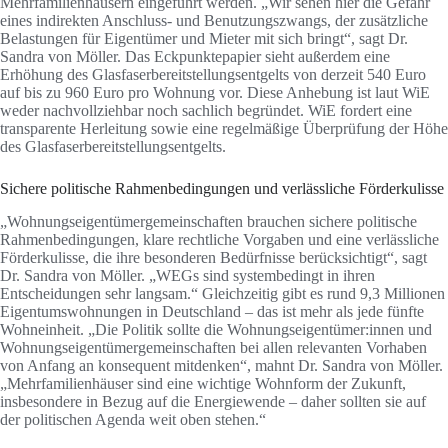
Mehrfamilienhäusern eingeführt werden. „Wir sehen hier die Gefahr
eines indirekten Anschluss- und Benutzungszwangs, der zusätzliche
Belastungen für Eigentümer und Mieter mit sich bringt“, sagt Dr.
Sandra von Möller. Das Eckpunktepapier sieht außerdem eine
Erhöhung des Glasfaserbereitstellungsentgelts von derzeit 540 Euro
auf bis zu 960 Euro pro Wohnung vor. Diese Anhebung ist laut WiE
weder nachvollziehbar noch sachlich begründet. WiE fordert eine
transparente Herleitung sowie eine regelmäßige Überprüfung der Höhe
des Glasfaserbereitstellungsentgelts.
Sichere politische Rahmenbedingungen und verlässliche Förderkulisse
„Wohnungseigentümergemeinschaften brauchen sichere politische
Rahmenbedingungen, klare rechtliche Vorgaben und eine verlässliche
Förderkulisse, die ihre besonderen Bedürfnisse berücksichtigt“, sagt
Dr. Sandra von Möller. „WEGs sind systembedingt in ihren
Entscheidungen sehr langsam.“ Gleichzeitig gibt es rund 9,3 Millionen
Eigentumswohnungen in Deutschland – das ist mehr als jede fünfte
Wohneinheit. „Die Politik sollte die Wohnungseigentümer:innen und
Wohnungseigentümergemeinschaften bei allen relevanten Vorhaben
von Anfang an konsequent mitdenken“, mahnt Dr. Sandra von Möller.
„Mehrfamilienhäuser sind eine wichtige Wohnform der Zukunft,
insbesondere in Bezug auf die Energiewende – daher sollten sie auf
der politischen Agenda weit oben stehen.“