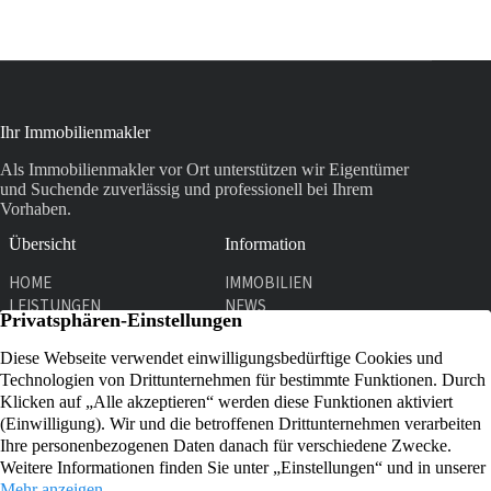
Ihr Immobilienmakler
Als Immobilienmakler vor Ort unterstützen wir Eigentümer
und Suchende zuverlässig und professionell bei Ihrem
Vorhaben.
Übersicht
Information
HOME
IMMOBILIEN
LEISTUNGEN
NEWS
UNTERNEHMEN
KONTAKT
Kontakt
Graf-Adolf-Str. 31
51429 Bergisch Gladbach
02204 911761