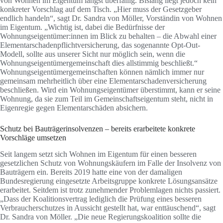
von Wohnen im Eigentum längst überfällig. Bislang liegt jedoch kein
konkreter Vorschlag auf dem Tisch. „Hier muss der Gesetzgeber
endlich handeln“, sagt Dr. Sandra von Möller, Vorständin von Wohnen
im Eigentum. „Wichtig ist, dabei die Bedürfnisse der
Wohnungseigentümer:innen im Blick zu behalten – die Abwahl einer
Elementarschadenpflichtversicherung, das sogenannte Opt-Out-
Modell, sollte aus unserer Sicht nur möglich sein, wenn die
Wohnungseigentümergemeinschaft dies allstimmig beschließt.“
Wohnungseigentümergemeinschaften können nämlich immer nur
gemeinsam mehrheitlich über eine Elementarschadenversicherung
beschließen. Wird ein Wohnungseigentümer überstimmt, kann er seine
Wohnung, da sie zum Teil im Gemeinschaftseigentum steht, nicht in
Eigenregie gegen Elementarschäden absichern.
Schutz bei Bauträgerinsolvenzen – bereits erarbeitete konkrete
Vorschläge umsetzen
Seit langem setzt sich Wohnen im Eigentum für einen besseren
gesetzlichen Schutz von Wohnungskäufern im Falle der Insolvenz von
Bauträgern ein. Bereits 2019 hatte eine von der damaligen
Bundesregierung eingesetzte Arbeitsgruppe konkrete Lösungsansätze
erarbeitet. Seitdem ist trotz zunehmender Problemlagen nichts passiert.
„Dass der Koalitionsvertrag lediglich die Prüfung eines besseren
Verbraucherschutzes in Aussicht gestellt hat, war enttäuschend“, sagt
Dr. Sandra von Möller. „Die neue Regierungskoalition sollte die