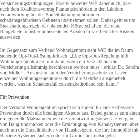
Versicherungsbedingungen. Positiv bewertet WiE daher auch, dass
nach dem Koalitionsvertrag Planungsbehörden in den Ländern
Verantwortung bei der Bauleitplanung in besonders
schadensgefährdeten Gebieten übernehmen sollen. Dabei geht es um
Staatshaftungsregeln der planenden Körperschaften, die neue
Baugebiete in bisher unbesiedelten Arealen trotz erheblicher Risiken
ausweisen.
Im Gegensatz zum Verband Wohneigentum sieht WiE die im Raum
stehende Opt-Out-Lösung kritisch. „Eine Opt-Out-Regelung hilft
Wohnungseigentümern nur dann, wenn ein Verzicht auf die
Versicherung allstimmig beschlossen werden muss“, erklärt Dr. Sandra
von Möller. „Ansonsten kann der Versicherungsschutz zu Lasten
einzelner Wohnungseigentümer durch die Mehrheit ausgehebelt
werden, was im Schadensfall existenzbedrohend sein kann.“
Für Prävention
Der Verband Wohneigentum spricht sich zudem für eine verbesserte
Prävention durch alle beteiligten Akteure aus. Dabei gehe es zum einen
um generelle Maßnahmen wie die verantwortungsbewusste Vergabe
von Baugrundstücken oder die Ertüchtigung von Kanalsystemen, aber
auch um die Einzelinitiative von Hausbesitzern, die ihre Immobilie mit
Barriere-Systemen sichern oder ihr Grundstück entsiegeln.