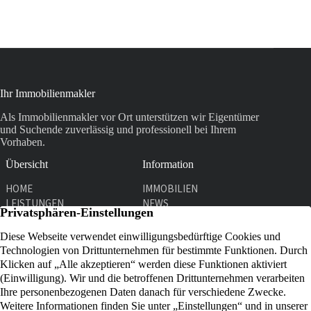
Ihr Immobilienmakler
Als Immobilienmakler vor Ort unterstützen wir Eigentümer
und Suchende zuverlässig und professionell bei Ihrem
Vorhaben.
Übersicht
Information
HOME
IMMOBILIEN
LEISTUNGEN
NEWS
UNTERNEHMEN
KONTAKT
Kontakt
Graf-Adolf-Str. 31
51429 Bergisch Gladbach
02204 911761