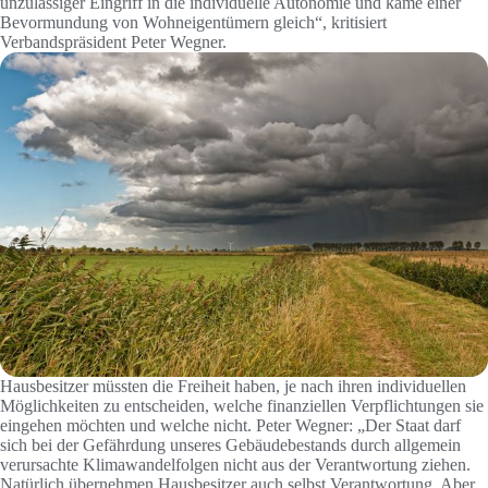
unzulässiger Eingriff in die individuelle Autonomie und käme einer
Bevormundung von Wohneigentümern gleich“, kritisiert
Verbandspräsident Peter Wegner.
Hausbesitzer müssten die Freiheit haben, je nach ihren individuellen
Möglichkeiten zu entscheiden, welche finanziellen Verpflichtungen sie
eingehen möchten und welche nicht. Peter Wegner: „Der Staat darf
sich bei der Gefährdung unseres Gebäudebestands durch allgemein
verursachte Klimawandelfolgen nicht aus der Verantwortung ziehen.
Natürlich übernehmen Hausbesitzer auch selbst Verantwortung. Aber