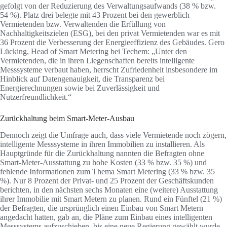
gefolgt von der Reduzierung des Verwaltungsaufwands (38 % bzw.
54 %). Platz drei belegte mit 43 Prozent bei den gewerblich
Vermietenden bzw. Verwaltenden die Erfüllung von
Nachhaltigkeitszielen (ESG), bei den privat Vermietenden war es mit
36 Prozent die Verbesserung der Energieeffizienz des Gebäudes. Gero
Lücking, Head of Smart Metering bei Techem: „Unter den
Vermietenden, die in ihren Liegenschaften bereits intelligente
Messsysteme verbaut haben, herrscht Zufriedenheit insbesondere im
Hinblick auf Datengenauigkeit, die Transparenz bei
Energierechnungen sowie bei Zuverlässigkeit und
Nutzerfreundlichkeit.“
Zurückhaltung beim Smart-Meter-Ausbau
Dennoch zeigt die Umfrage auch, dass viele Vermietende noch zögern,
intelligente Messsysteme in ihren Immobilien zu installieren. Als
Hauptgründe für die Zurückhaltung nannten die Befragten ohne
Smart-Meter-Ausstattung zu hohe Kosten (33 % bzw. 35 %) und
fehlende Informationen zum Thema Smart Metering (33 % bzw. 35
%). Nur 8 Prozent der Privat- und 25 Prozent der Geschäftskunden
berichten, in den nächsten sechs Monaten eine (weitere) Ausstattung
ihrer Immobilie mit Smart Metern zu planen. Rund ein Fünftel (21 %)
der Befragten, die ursprünglich einen Einbau von Smart Metern
angedacht hatten, gab an, die Pläne zum Einbau eines intelligenten
Messsystems aufzuschieben, bis eine neue Regierung gewählt wurde.