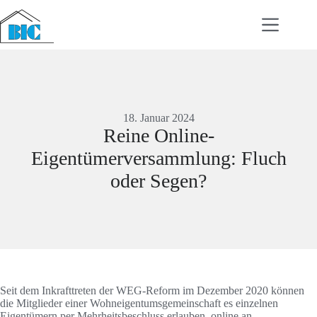
Zum
Inhalt
springen
18. Januar 2024
Reine Online-
Eigentümerversammlung: Fluch
oder Segen?
Seit dem Inkrafttreten der WEG-Reform im Dezember 2020 können
die Mitglieder einer Wohneigentumsgemeinschaft es einzelnen
Eigentümern per Mehrheitsbeschluss erlauben, online an