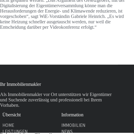
nicht gespalten werden. „Das Argument des Gesetzgebers, mit der
Digitalisierung der Eigentümerversammlung könne man die
Herausforderungen der Energie- und Klimawende reduzieren, ist
vorgeschoben“, sagt WiE-Vorständin Gabriele Heinrich. „Es wird
keine Heizung schneller ausgetauscht werden, nur weil die
Entscheidung darüber per Videokonferenz erfolgt.“
Ihr Immobilienmakler
Als Immobilienmakler vor Ort unterstützen wir Eigentümer
und Suchende zuverlässig und professionell bei Ihrem
Vorhaben.
Übersicht
Information
HOME
IMMOBILIEN
LEISTUNGEN
NEWS