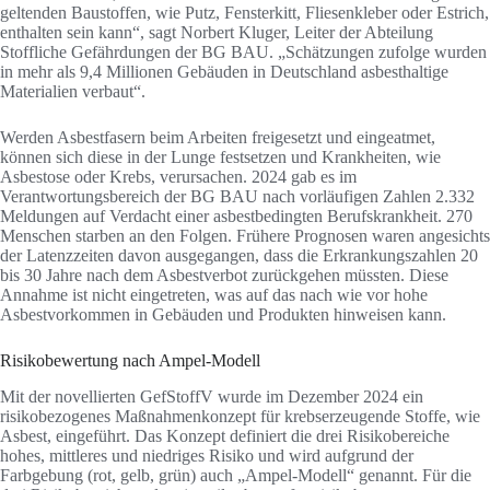
geltenden Baustoffen, wie Putz, Fensterkitt, Fliesenkleber oder Estrich,
enthalten sein kann“, sagt Norbert Kluger, Leiter der Abteilung
Stoffliche Gefährdungen der BG BAU. „Schätzungen zufolge wurden
in mehr als 9,4 Millionen Gebäuden in Deutschland asbesthaltige
Materialien verbaut“.
Werden Asbestfasern beim Arbeiten freigesetzt und eingeatmet,
können sich diese in der Lunge festsetzen und Krankheiten, wie
Asbestose oder Krebs, verursachen. 2024 gab es im
Verantwortungsbereich der BG BAU nach vorläufigen Zahlen 2.332
Meldungen auf Verdacht einer asbestbedingten Berufskrankheit. 270
Menschen starben an den Folgen. Frühere Prognosen waren angesichts
der Latenzzeiten davon ausgegangen, dass die Erkrankungszahlen 20
bis 30 Jahre nach dem Asbestverbot zurückgehen müssten. Diese
Annahme ist nicht eingetreten, was auf das nach wie vor hohe
Asbestvorkommen in Gebäuden und Produkten hinweisen kann.
Risikobewertung nach Ampel-Modell
Mit der novellierten GefStoffV wurde im Dezember 2024 ein
risikobezogenes Maßnahmenkonzept für krebserzeugende Stoffe, wie
Asbest, eingeführt. Das Konzept definiert die drei Risikobereiche
hohes, mittleres und niedriges Risiko und wird aufgrund der
Farbgebung (rot, gelb, grün) auch „Ampel-Modell“ genannt. Für die