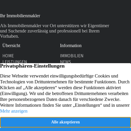
Ihr Immobilienmakler
Als Immobilienmakler vor Ort unterstützen wir Eigentümer
und Suchende zuverlässig und professionell bei Ihrem
Vorhaben.
Übersicht
Information
HOME
IMMOBILIEN
LEISTUNGEN
NEWS
UNTERNEHMEN
KONTAKT
Kontakt
Graf-Adolf-Str. 31
51429 Bergisch Gladbach
02204 911761
E-MAIL SENDEN