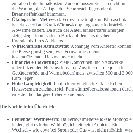
entfallen hohe Initialkosten. Zudem müssen Sie sich nicht um
die Wartung der Anlage, den Schornsteinfeger oder den
Brennstoffeinkauf kümmern.
Ökologischer Mehrwert
: Fernwärme trägt zum Klimaschutz
bei, da sie oft auf Kraft-Wärme-Kopplung sowie industrieller
Abwärme basiert. Da auch der Anteil erneuerbarer Energien
stetig steigt, lohnt sich ein Blick auf den spezifischen
Energiemix Ihres Anbieters.
Wirtschaftliche Attraktivität
: Abhängig vom Anbieter können
die Preise günstig sein, was Fernwärme zu einer
kosteneffizienten Heizmethode macht.
Finanzielle Förderung
: Viele Kommunen und Stadtwerke
unterstützen den Netzanschluss mit Zuschüssen, die je nach
Gebäudegröße und Wärmebedarf meist zwischen 500 und 3.000
Euro liegen.
Hohe Langlebigkeit
: Im direkten Vergleich zu klassischen
Heizsystemen zeichnen sich Fernwärmeübergabestationen durch
eine deutlich längere Lebensdauer aus.
Die Nachteile im Überblick
Fehlender Wettbewerb
: Da Fernwärmenetze lokale Monopole
bilden, gibt es keine Wahlmöglichkeit beim Anbieter. Ein
Wechsel – wie etwa bei Strom oder Gas – ist nicht möglich, was