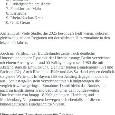
Ludwigshafen am Rhein
Frankfurt am Main
Karlsruhe
Rhein-Neckar-Kreis
Groß-Gerau
Auffällig ist: Viele Städte, die 2025 besonders heiß waren, gehören
gleichzeitig zu den Regionen mit der stärksten Hitzezunahme in den
letzten 45 Jahren.
Auch im Vergleich der Bundesländer zeigen sich deutliche
Unterschiede in der Dynamik der Hitzebelastung: Berlin verzeichnet
mit einem Anstieg von rund 55 Kühlgradtagen seit 1980 die mit
Abstand stärkste Entwicklung. Dahinter folgen Brandenburg (37) und
Sachsen (32). Auch Rheinland-Pfalz und das Saarland weisen deutlich
steigende Werte auf. In Bayern fällt der Anstieg dagegen moderater
aus. Schleswig-Holstein verzeichnet mit 4 Kühlgradtagen die
vergleichsweise geringste Zunahme. Damit bleibt das Bundesland
auch im langfristigen Trend deutlich unter dem bundesweiten
Durchschnitt von knapp 18 Kühlgradtagen. Hamburg und
Mecklenburg-Vorpommern bewegen sich ebenfalls auf diesem
bundesdeutschen Durchschnitts-Niveau.
Hitze wird zur Herausforderung für Gebäude