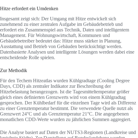
Hitze erfordert ein Umdenken
Insgesamt zeigt sich: Der Umgang mit Hitze entwickelt sich
zunehmend zu einer zentralen Aufgabe im Gebäudebetrieb und
erfordert ein Zusammenspiel aus Technik, Daten und intelligentem
Management. Für Wohnungswirtschaft, Kommunen und
Gebäudebetreiber bedeutet das: Hitze muss stärker in Planung,
Ausstattung und Betrieb von Gebäuden berücksichtigt werden.
Datenbasierte Analysen und intelligente Lösungen werden dabei eine
entscheidende Rolle spielen.
Zur Methodik
Für den Techem Hitzeatlas wurden Kühlgradtage (Cooling Degree
Days, CDD) als zentraler Indikator zur Beschreibung der
Hitzebelastung herangezogen. Ist die Tagesmitteltemperatur größer
gleich eines definierten Grenzwerts wird von einem Kühlgradtag
gesprochen. Der Kühlbedarf für die einzelnen Tage wird als Differenz
zu einer Grenztemperatur bestimmt. Die verwendete Quelle nutzt als
Grenzwert 24°C und als Grenztemperatur 21°C. Die angegebenen
monatlichen CDD-Werte wurden zu jährlichen Summen aggregiert.
Die Analyse basiert auf Daten der NUTS3-Regionen (Landkreise und
kreisfreie Städte). Zur Darstellung auf Bundeslandebene wurden