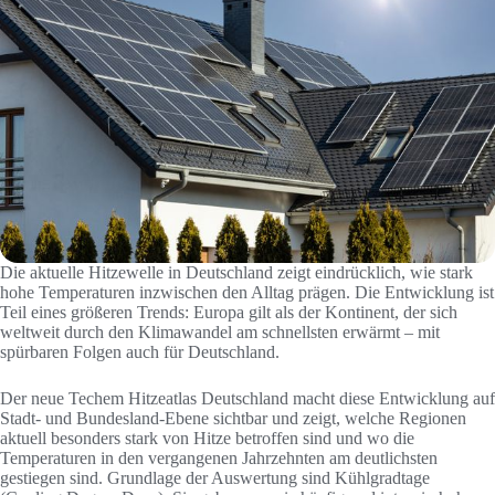
Die aktuelle Hitzewelle in Deutschland zeigt eindrücklich, wie stark
hohe Temperaturen inzwischen den Alltag prägen. Die Entwicklung ist
Teil eines größeren Trends: Europa gilt als der Kontinent, der sich
weltweit durch den Klimawandel am schnellsten erwärmt – mit
spürbaren Folgen auch für Deutschland.
Der neue Techem Hitzeatlas Deutschland macht diese Entwicklung auf
Stadt- und Bundesland-Ebene sichtbar und zeigt, welche Regionen
aktuell besonders stark von Hitze betroffen sind und wo die
Temperaturen in den vergangenen Jahrzehnten am deutlichsten
gestiegen sind. Grundlage der Auswertung sind Kühlgradtage