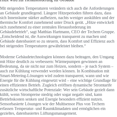
Mit steigenden Temperaturen verändern sich auch die Anforderungen
an Gebäude grundlegend. Längere Hitzeperioden führen dazu, dass
sich Innenräume stärker aufheizen, nachts weniger auskühlen und der
thermische Komfort zunehmend unter Druck gerät. „Hitze entwickelt
sich zunehmend zu einer zentralen Herausforderung im
Gebäudebetrieb“, sagt Matthias Hartmann, CEO der Techem Gruppe.
„Entscheidend ist, die Auswirkungen transparent zu machen und
Gebäude datenbasiert so zu steuern, dass Komfort und Effizienz auch
bei steigenden Temperaturen gewährleistet bleiben.“
Moderne Gebäudetechnologien können dazu beitragen, den Umgang
mit Hitze deutlich zu verbessern: Wärmepumpen gewinnen an
Bedeutung, da sie nicht nur zum Heizen, sondern – je nach System –
auch zur Kühlung verwendet werden können. In Kombination mit
Smart-Metering-Lösungen wird zudem transparent, wann und wie
Energie für die Kühlung eingesetzt wird – eine wichtige Grundlage für
einen effizienten Betrieb. Zugleich eröffnen dynamische Stromtarife
zusätzliche wirtschaftliche Potenziale: Wer sein Gebäude gezielt dann
kühlt, wenn Strompreise niedrig oder sogar negativ sind, kann
Betriebskosten senken und Energie besonders effizient nutzen.
Sensorbasierte Lösungen wie der Multisensor Plus von Techem
erfassen Temperatur- und Raumklimadaten und ermöglichen ein
gezieltes, datenbasiertes Lüftungsmanagement.