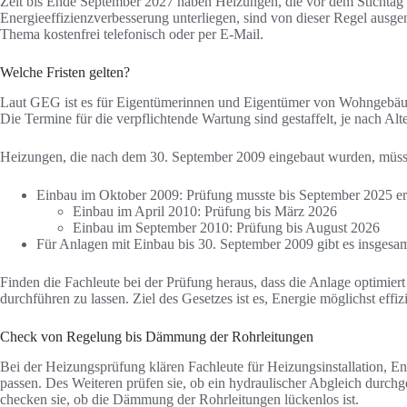
Zeit bis Ende September 2027 haben Heizungen, die vor dem Stichtag 1
Energieeffizienzverbesserung unterliegen, sind von dieser Regel au
Thema kostenfrei telefonisch oder per E-Mail.
Welche Fristen gelten?
Laut GEG ist es für Eigentümerinnen und Eigentümer von Wohngebäude
Die Termine für die verpflichtende Wartung sind gestaffelt, je nach Al
Heizungen, die nach dem 30. September 2009 eingebaut wurden, müsse
Einbau im Oktober 2009: Prüfung musste bis September 2025 erf
Einbau im April 2010: Prüfung bis März 2026
Einbau im September 2010: Prüfung bis August 2026
Für Anlagen mit Einbau bis 30. September 2009 gibt es insgesa
Finden die Fachleute bei der Prüfung heraus, dass die Anlage optimi
durchführen zu lassen. Ziel des Gesetzes ist es, Energie möglichst ef
Check von Regelung bis Dämmung der Rohrleitungen
Bei der Heizungsprüfung klären Fachleute für Heizungsinstallation, 
passen. Des Weiteren prüfen sie, ob ein hydraulischer Abgleich durchge
checken sie, ob die Dämmung der Rohrleitungen lückenlos ist.