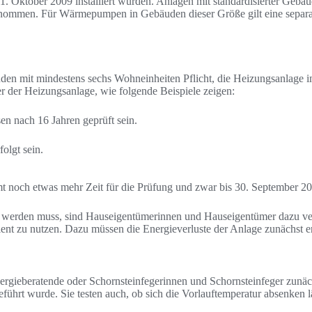
. Oktober 2009 installiert wurden. Anlagen mit standardisierter Gebäu
sgenommen. Für Wärmepumpen in Gebäuden dieser Größe gilt eine separ
n mit mindestens sechs Wohneinheiten Pflicht, die Heizungsanlage i
ter der Heizungsanlage, wie folgende Beispiele zeigen:
n nach 16 Jahren geprüft sein.
olgt sein.
mt noch etwas mehr Zeit für die Prüfung und zwar bis 30. September 2
ert werden muss, sind Hauseigentümerinnen und Hauseigentümer dazu ve
fizient zu nutzen. Dazu müssen die Energieverluste der Anlage zunächs
Energieberatende oder Schornsteinfegerinnen und Schornsteinfeger zun
führt wurde. Sie testen auch, ob sich die Vorlauftemperatur absenken l