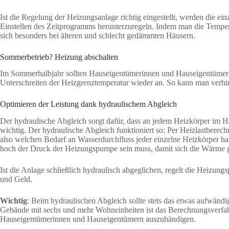
Ist die Regelung der Heizungsanlage richtig eingestellt, werden die e
Einstellen des Zeitprogramms herunterzuregeln. Indem man die Temper
sich besonders bei älteren und schlecht gedämmten Häusern.
Sommerbetrieb? Heizung abschalten
Im Sommerhalbjahr sollten Hauseigentümerinnen und Hauseigentümer di
Unterschreiten der Heizgrenztemperatur wieder an. So kann man verhi
Optimieren der Leistung dank hydraulischem Abgleich
Der hydraulische Abgleich sorgt dafür, dass an jedem Heizkörper im Hau
wichtig. Der hydraulische Abgleich funktioniert so: Per Heizlastbere
also welchen Bedarf an Wasserdurchfluss jeder einzelne Heizkörper hat
hoch der Druck der Heizungspumpe sein muss, damit sich die Wärme g
Ist die Anlage schließlich hydraulisch abgeglichen, regelt die Heizun
und Geld.
Wichtig
: Beim hydraulischen Abgleich sollte stets das etwas aufwän
Gebäude mit sechs und mehr Wohneinheiten ist das Berechnungsverfahre
Hauseigentümerinnen und Hauseigentümern auszuhändigen.