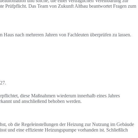
deautomation und solche, die einer vertraglichen Vereinbarung zur
ate Prüfpflicht. Das Team von Zukunft Altbau beantwortet Fragen zum
m Haus nach mehreren Jahren von Fachleuten überprüfen zu lassen.
027.
rpflichtet, diese Maßnahmen wiederum innerhalb eines Jahres
t erkannt und anschließend behoben werden.
ächst, ob die Regeleinstellungen der Heizung zur Nutzung im Gebäude
ässt und eine effiziente Heizungspumpe vorhanden ist. Schließlich