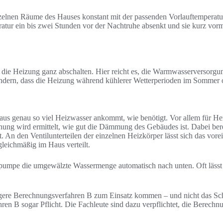
inzelnen Räume des Hauses konstant mit der passenden Vorlauftemperatu
atur ein bis zwei Stunden vor der Nachtruhe absenkt und sie kurz vor
e Heizung ganz abschalten. Hier reicht es, die Warmwasserversorgung 
ndern, dass die Heizung während kühlerer Wetterperioden im Sommer o
s genau so viel Heizwasser ankommt, wie benötigt. Vor allem für Heizkö
chnung wird ermittelt, wie gut die Dämmung des Gebäudes ist. Dabei be
. An den Ventilunterteilen der einzelnen Heizkörper lässt sich das vor
leichmäßig im Haus verteilt.
gspumpe die umgewälzte Wassermenge automatisch nach unten. Oft lässt 
digere Berechnungsverfahren B zum Einsatz kommen – und nicht das S
n B sogar Pflicht. Die Fachleute sind dazu verpflichtet, die Berechnu