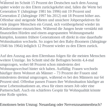
Während im Schnitt 15 Prozent der Deutschen nach dem Auszug
später wieder zu den Eltern zurückgekehrt sind, fallen die Werte bei
Generation Y (Jahrgänge 1981 bis 1996) mit 19 Prozent und
Generation Z (Jahrgänge 1997 bis 2012) mit 18 Prozent höher aus.
Offenbar sind steigende Mieten und unsichere Jobperspektiven für
viele jüngere Menschen ein Grund, sich vorübergehend wieder im
Kinderzimmer einzurichten. Während die Jungen heute verstärkt mit
finanziellen Hürden und einem angespannten Wohnungsmarkt
kämpfen, konnten frühere Generationen oft direkt in eine dauerhafte
Wohnsituation wechseln. So zogen bei den Baby-Boomern (Jahrgänge
1946 bis 1964) lediglich 12 Prozent wieder zu den Eltern zurück.
Auf den Auszug aus dem Elternhaus folgen für die meisten Menschen
weitere Umzüge. Im Schnitt sind die Befragten bereits 4,4-mal
umgezogen, wobei 68 Prozent schon mindestens drei
Wohnungswechsel hinter sich haben. Auffällig: Frauen wechseln
häufiger ihren Wohnort als Männer – 73 Prozent der Frauen sind
mindestens dreimal umgezogen, während es bei den Männern nur 64
Prozent sind. Offenbar passen Frauen ihre Wohnsituation häufiger an
neue Lebenssituationen an, etwa für einen neuen Job oder eine
Partnerschaft. Auch ein schärferes Gespür für Wohnqualität könnte
eine Rolle spielen.
Emotionen beim Umzug: Neuanfang oder Nervenzusammenbruch?