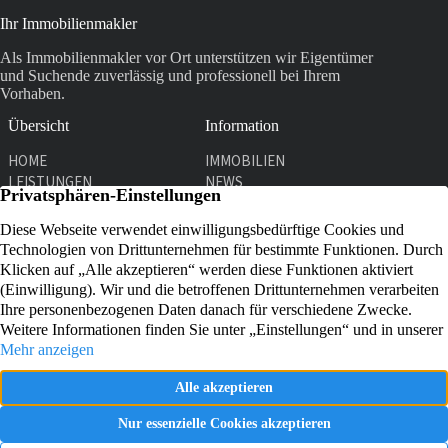
Ihr Immobilienmakler
Als Immobilienmakler vor Ort unterstützen wir Eigentümer
und Suchende zuverlässig und professionell bei Ihrem
Vorhaben.
Übersicht
Information
HOME
IMMOBILIEN
LEISTUNGEN
NEWS
UNTERNEHMEN
KONTAKT
Kontakt
Graf-Adolf-Str. 31
51429 Bergisch Gladbach
02204 911761
E-MAIL SENDEN