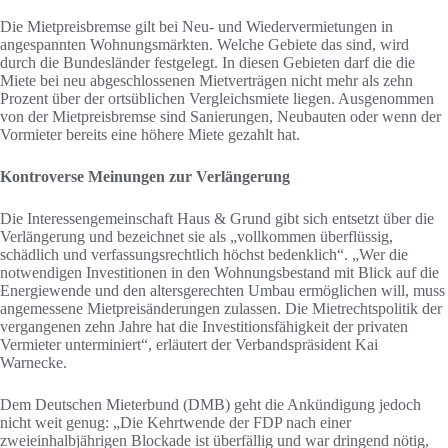
Die Mietpreisbremse gilt bei Neu- und Wiedervermietungen in
angespannten Wohnungsmärkten. Welche Gebiete das sind, wird
durch die Bundesländer festgelegt. In diesen Gebieten darf die die
Miete bei neu abgeschlossenen Mietverträgen nicht mehr als zehn
Prozent über der ortsüblichen Vergleichsmiete liegen. Ausgenommen
von der Mietpreisbremse sind Sanierungen, Neubauten oder wenn der
Vormieter bereits eine höhere Miete gezahlt hat.
Kontroverse Meinungen zur Verlängerung
Die Interessengemeinschaft Haus & Grund gibt sich entsetzt über die
Verlängerung und bezeichnet sie als „vollkommen überflüssig,
schädlich und verfassungsrechtlich höchst bedenklich“. „Wer die
notwendigen Investitionen in den Wohnungsbestand mit Blick auf die
Energiewende und den altersgerechten Umbau ermöglichen will, muss
angemessene Mietpreisänderungen zulassen. Die Mietrechtspolitik der
vergangenen zehn Jahre hat die Investitionsfähigkeit der privaten
Vermieter unterminiert“, erläutert der Verbandspräsident Kai
Warnecke.
Dem Deutschen Mieterbund (DMB) geht die Ankündigung jedoch
nicht weit genug: „Die Kehrtwende der FDP nach einer
zweieinhalbjährigen Blockade ist überfällig und war dringend nötig,